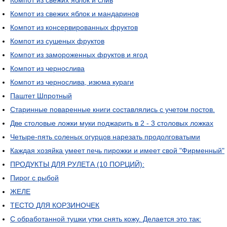
Компот из свежих яблок и слив
Компот из свежих яблок и мандаринов
Компот из консервированных фруктов
Компот из сушеных фруктов
Компот из замороженных фруктов и ягод
Компот из чернослива
Компот из чернослива, изюма кураги
Паштет Шпротный
Старинные поваренные книги составлялись с учетом постов.
Две столовые ложки муки поджарить в 2 - 3 столовых ложках
Четыре-пять соленых огурцов нарезать продолговатыми
Каждая хозяйка умеет печь пирожки и имеет свой "Фирменный"
ПРОДУКТЫ ДЛЯ РУЛЕТА (10 ПОРЦИЙ):
Пирог с рыбой
ЖЕЛЕ
ТЕСТО ДЛЯ КОРЗИНОЧЕК
С обработанной тушки утки снять кожу. Делается это так: