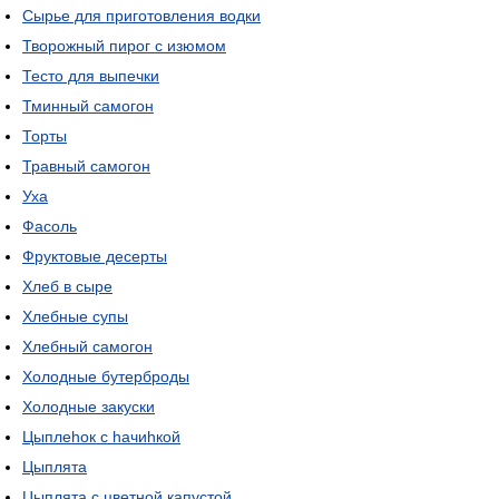
Сырье для приготовления водки
Творожный пирог с изюмом
Тесто для выпечки
Тминный самогон
Торты
Травный самогон
Уха
Фасоль
Фруктовые десерты
Хлеб в сыре
Хлебные супы
Хлебный самогон
Холодные бутерброды
Холодные закуски
Цыплеhок с hачиhкой
Цыплята
Цыплята с цветной капустой