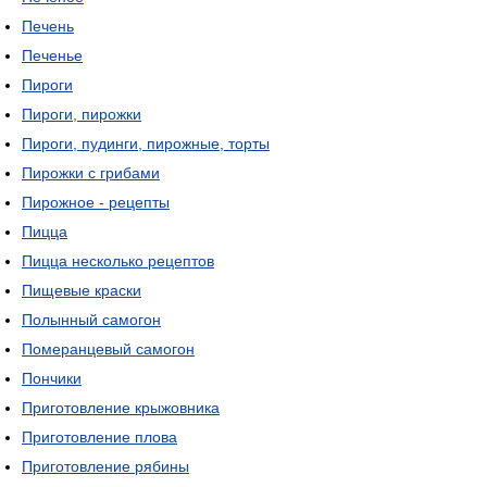
Печень
Печенье
Пироги
Пироги, пирожки
Пироги, пудинги, пирожные, торты
Пирожки с грибами
Пирожное - рецепты
Пицца
Пицца несколько рецептов
Пищевые краски
Полынный самогон
Померанцевый самогон
Пончики
Приготовление крыжовника
Приготовление плова
Приготовление рябины