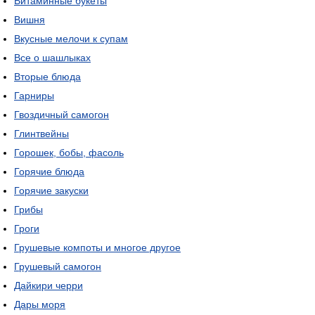
Витаминные букеты
Вишня
Вкусные мелочи к супам
Все о шашлыках
Вторые блюда
Гарниры
Гвоздичный самогон
Глинтвейны
Горошек, бобы, фасоль
Горячие блюда
Горячие закуски
Грибы
Гроги
Грушевые компоты и многое другое
Грушевый самогон
Дайкири черри
Дары моря