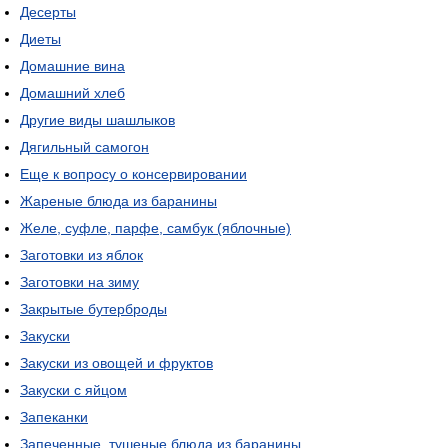
Десерты
Диеты
Домашние вина
Домашний хлеб
Другие виды шашлыков
Дягильный самогон
Еще к вопросу о консервировании
Жареные блюда из баранины
Желе, суфле, парфе, самбук (яблочные)
Заготовки из яблок
Заготовки на зиму
Закрытые бутерброды
Закуски
Закуски из овощей и фруктов
Закуски с яйцом
Запеканки
Запеченные, тушеные блюда из баранины