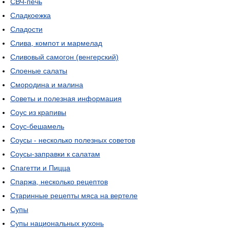
СВЧ-печь
Сладкоежка
Сладости
Слива, компот и мармелад
Сливовый самогон (венгерский)
Слоеные салаты
Смородина и малина
Советы и полезная информация
Соус из крапивы
Соус-бешамель
Соусы - несколько полезных советов
Соусы-заправки к салатам
Спагетти и Пицца
Спаржа, несколько рецептов
Старинные рецепты мяса на вертеле
Супы
Супы национальных кухонь