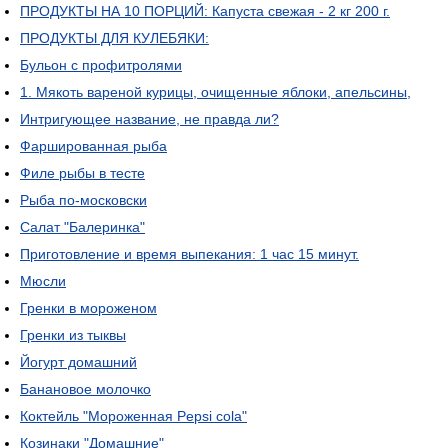
ПРОДУКТЫ НА 10 ПОРЦИЙ: Капуста свежая - 2 кг 200 г.
ПРОДУКТЫ ДЛЯ КУЛЕБЯКИ:
Бульон с профитролями
1. Мякоть вареной курицы, очищенные яблоки, апельсины,
Интригующее название, не правда ли?
Фаршированная рыба
Филе рыбы в тесте
Рыба по-московски
Салат "Балеринка"
Приготовление и время выпекания: 1 час 15 минут.
Мюсли
Гренки в мороженом
Гренки из тыквы
Йогурт домашний
Банановое молочко
Коктейль "Мороженная Pepsi cola"
Козинаки "Домашние"