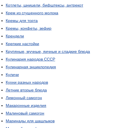
Котлеты, шницели, бифштексы, антрекот
Крем из сгущенного молока
Кремы для торта
Кремы, конфеты, зефир
Крендели
Крепкие настойки
Крупяные, мучные, яичные и сладкие блюда
Кулинария народов СССР
Кулинарная энциклопедия
Куличи
Кухни разных народов
Летние вторые блюда
Лимонный самогон
Макаронные изделия
Малиновый самогон
Маринады для шашлыков